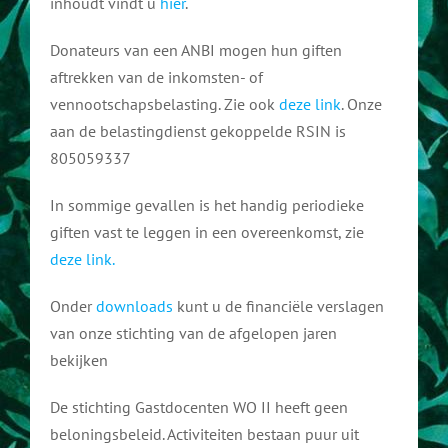
inhoudt vindt u
hier
.
Aanmelden als gastdocent
Documentatie
Donateurs van een ANBI mogen hun giften
aftrekken van de inkomsten- of
Boeken
Over ons
vennootschapsbelasting. Zie ook
deze link
. Onze
aan de belastingdienst gekoppelde RSIN is
Geschiedenis
Bestuur
Contact
805059337
In sommige gevallen is het handig periodieke
Verhalen
Geschiedenis gastdocenten
giften vast te leggen in een overeenkomst, zie
deze link.
Organisaties
Doneren
Onder
downloads
kunt u de financiële verslagen
van onze stichting van de afgelopen jaren
Links & Media
ANBI
bekijken
De stichting Gastdocenten WO II heeft geen
Gastdocenten Archief
Downloads
beloningsbeleid. Activiteiten bestaan puur uit