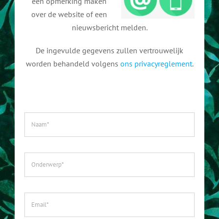
een opmerking maken
Aanmelden als gastdocent
Documentatie
over de website of een
nieuwsbericht melden.
Boeken
Over ons
De ingevulde gegevens zullen vertrouwelijk
worden behandeld volgens
ons privacyreglement
.
Geschiedenis
Bestuur
Contact
Verhalen
Geschiedenis gastdocenten
Organisaties
Doneren
Links & Media
ANBI
Gastdocenten Archief
Downloads