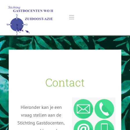
Ga
naar
inhoud
Toggle
Navigation
Home
Gastdocenten
Contact
Gastdocent worden
Aanvragen
Opleiding
Aanvragen gastles scholieren
Evaluatieformulier
Hieronder kan je een
vraag stellen aan de
Gastlessen geven
Aanvragen gastlezing
Nieuws
Stichting Gastdocenten,