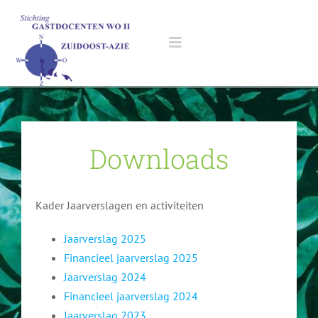
Ga
naar
inhoud
Toggle
Navigation
Home
Downloads
Gastdocenten
Gastdocent worden
Aanvragen
Kader Jaarverslagen en activiteiten
Jaarverslag 2025
Opleiding
Aanvragen gastles scholieren
Evaluatieformulier
Financieel jaarverslag 2025
Jaarverslag 2024
Gastlessen geven
Aanvragen gastlezing
Nieuws
Financieel jaarverslag 2024
Jaarverslag 2023