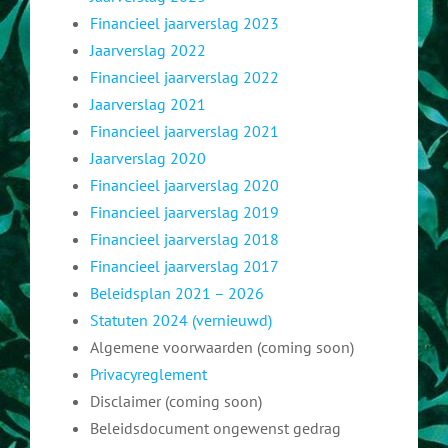
Financieel jaarverslag 2023
Aanmelden als gastdocent
Documentatie
Jaarverslag 2022
Financieel jaarverslag 2022
Boeken
Over ons
Jaarverslag 2021
Financieel jaarverslag 2021
Geschiedenis
Bestuur
Contact
Jaarverslag 2020
Financieel jaarverslag 2020
Financieel jaarverslag 2019
Verhalen
Geschiedenis gastdocenten
Financieel jaarverslag 2018
Financieel jaarverslag 2017
Organisaties
Doneren
Beleidsplan 2021 – 2026
Statuten 2024 (vernieuwd)
Algemene voorwaarden (coming soon)
Links & Media
ANBI
Privacyreglement
Disclaimer (coming soon)
Gastdocenten Archief
Downloads
Beleidsdocument ongewenst gedrag