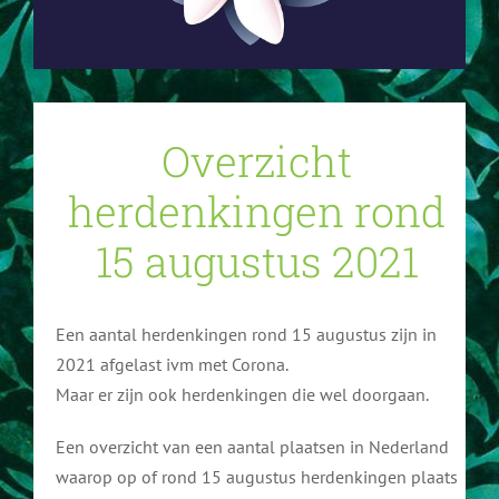
Aanmelden als gastdocent
Documentatie
Boeken
Over ons
Overzicht
Geschiedenis
Bestuur
Contact
herdenkingen rond
15 augustus 2021
Verhalen
Geschiedenis gastdocenten
Organisaties
Doneren
Een aantal herdenkingen rond 15 augustus zijn in
2021 afgelast ivm met Corona.
Maar er zijn ook herdenkingen die wel doorgaan.
Links & Media
ANBI
Een overzicht van een aantal plaatsen in Nederland
Gastdocenten Archief
Downloads
waarop op of rond 15 augustus herdenkingen plaats