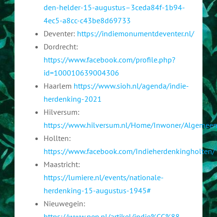
den-helder-15-augustus–3ceda84f-1b94-
4ec5-a8cc-c43be8d69733
Deventer:
https://indiemonumentdeventer.nl/
Dordrecht:
https://www.facebook.com/profile.php?
id=100010639004306
Haarlem
https://www.sioh.nl/agenda/indie-
herdenking-2021
Hilversum:
https://www.hilversum.nl/Home/Inwoner/Algemeen
Hollten:
https://www.facebook.com/Indieherdenkingholten/
Maastricht:
https://lumiere.nl/events/nationale-
herdenking-15-augustus-1945#
Nieuwegein:
https://www.pen.nl/artikel/indie%CC%88-