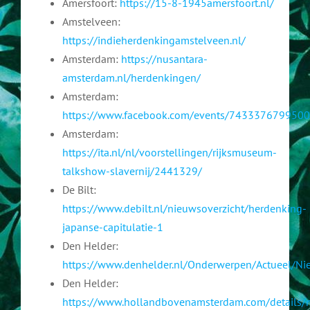
Amersfoort:
https://15-8-1945amersfoort.nl/
Amstelveen:
https://indieherdenkingamstelveen.nl/
Amsterdam:
https://nusantara-
amsterdam.nl/herdenkingen/
Amsterdam:
https://www.facebook.com/events/743337679950
Amsterdam:
https://ita.nl/nl/voorstellingen/rijksmuseum-
talkshow-slavernij/2441329/
De Bilt:
https://www.debilt.nl/nieuwsoverzicht/herdenking-
japanse-capitulatie-1
Den Helder:
https://www.denhelder.nl/Onderwerpen/Actueel/N
Den Helder:
https://www.hollandbovenamsterdam.com/details/n