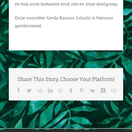
en hoe onze toekomst eruit ziet en onze doelgroep.
FAQ
Onze voorzitter Gerda Razoux Schultz is hiervoor
geïnterviewd.
Share This Story, Choose Your Platform!
Facebook
Twitter
Reddit
LinkedIn
WhatsApp
Tumblr
Pinterest
Vk
Xing
E-
mail