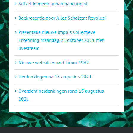
Artikel in meerdanbabipangang.nl
Boekrecentie door Jules Scholten: Revolusi
Presentatie nieuwe impuls Collectieve
Erkenning maandag 25 oktober 2021 met
livestream
Nieuwe website verzet Timor 1942
Herdenkingen na 15 augustus 2021
Overzicht herdenkingen rond 15 augustus
2021