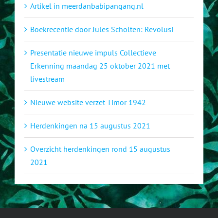
Artikel in meerdanbabipangang.nl
Boekrecentie door Jules Scholten: Revolusi
Presentatie nieuwe impuls Collectieve
Erkenning maandag 25 oktober 2021 met
livestream
Nieuwe website verzet Timor 1942
Herdenkingen na 15 augustus 2021
Overzicht herdenkingen rond 15 augustus
2021