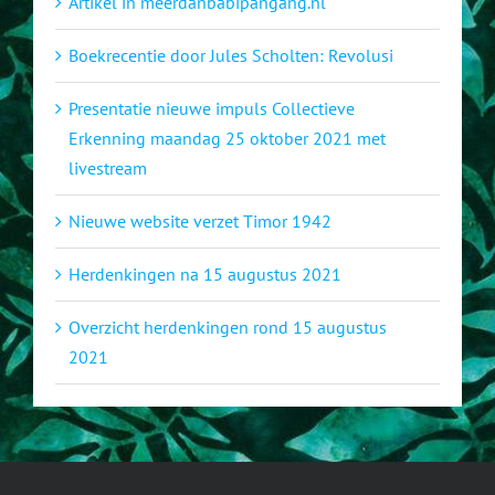
Artikel in meerdanbabipangang.nl
Boekrecentie door Jules Scholten: Revolusi
Presentatie nieuwe impuls Collectieve
Erkenning maandag 25 oktober 2021 met
livestream
Nieuwe website verzet Timor 1942
Herdenkingen na 15 augustus 2021
Overzicht herdenkingen rond 15 augustus
2021